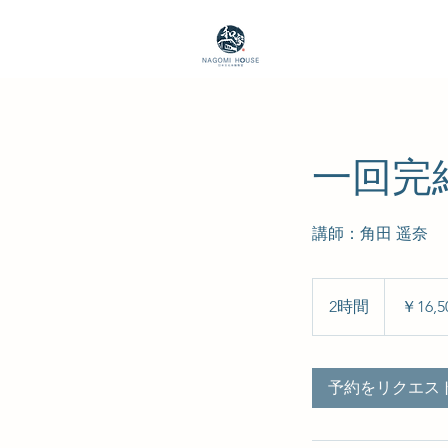
一回完
講師：角田 遥奈
16,500
円
2時間
2
￥16,5
時
間
予約をリクエス