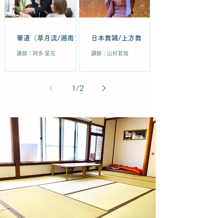
華道（草月流/湘南フラ
日本舞踊/上方舞
ワーコーディネート）
講師：阿多 星花
講師：山村若瑞
1
/
2