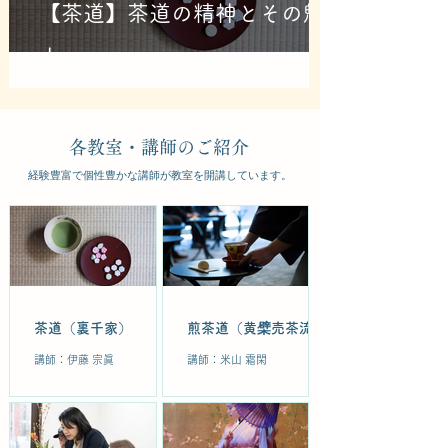
【茶道】茶道の精神とその魅
力
​各教室・講師のご紹介​​
​経験豊富で個性豊かな講師が教室を開講しています。
茶道（裏千家）
煎茶道（黄檗売茶流）
講師：伊藤 宗眞
講師：米山 霜閑