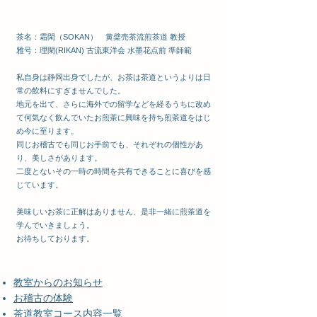
茶名：霜閑（SOKAN） 黄檗売茶流煎茶道 教授
雅号：理閑(RIKAN) 古流東洋会 水墨花点前 準師範
私自身は静岡出身でしたが、お茶は茶道というよりは日
常の飲料にすぎませんでした。
地元を出て、さらに海外での留学などを経るうちに改め
て何気なく飲んでいたお煎茶に興味を持ち煎茶道をはじ
め今に至ります。
同じお稽古でも同じお手前でも、それぞれの個性があ
り、美しさがあります。
二度とないその一時の時間を共有できることに喜びを感
じています。
美味しいお茶に正解はありません、是非一緒に煎茶道を
学んでいきましょう。
お待ちしております。
教室からのお知らせ
お稽古の体験
茶道教室コース内容一覧