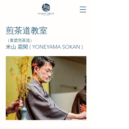
煎茶道
​教室
（黄檗売茶流）
米山 霜閑 ( YONEYAMA SOKAN )