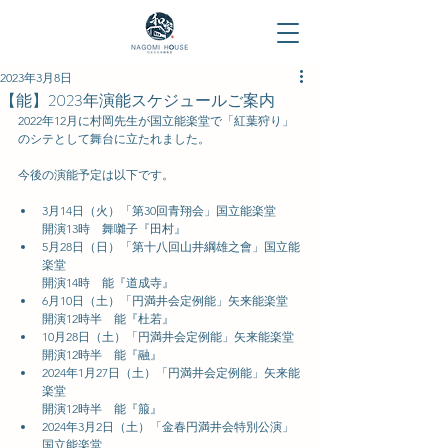
2023年3月8日
【能】2023年演能スケジュールご案内
2022年12月に村岡先生が国立能楽堂で「紅葉狩り」
のシテとして舞台に立たれました。
今後の演能予定は以下です。
3月14日（火）「第30回青翔会」国立能楽堂
開演13時　舞囃子『田村』
5月28日（日）「第十八回山井綱雄之會」国立能
楽堂
開演14時　能『道成寺』
6月10日（土）「円満井会定例能」矢来能楽堂
開演12時半　能『杜若』
10月28日（土）「円満井会定例能」矢来能楽堂
開演12時半　能『融』
2024年1月27日（土）「円満井会定例能」矢来能
楽堂
開演12時半　能『箙』
2024年3月2日（土）「金春円満井会特別公演」
国立能楽堂