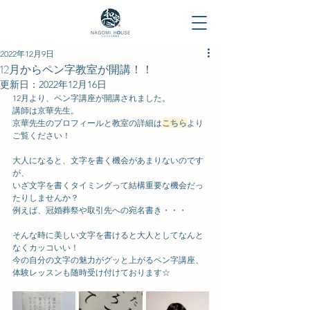
2022年12月9日
12月からペン字教室が開講！！
更新日：
2022年12月16日
12月より、ペン字講座が開講されました。
講師は京華先生。
京華先生のプロフィールと教室の詳細は
こちら
より
ご覧ください！
大人になると、文字を書く機会があまりないのです
が、
いざ文字を書くタイミングって結構重要な機会だっ
たりしませんか？
例えば、冠婚葬祭や取引先への宛名書き・・・
そんな時に美しい文字を書けると大人としてなんと
なくカッコいい！
今の自分の文字の魅力がグッと上がるペン字講座、
体験レッスンも随時受け付けております☆