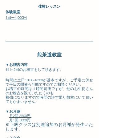
体験レッスン
体験教室
1回ー4,000円
煎茶道教室
▼お稽古内容
月1~2回のお稽古をして頂きます。
時間は土日10:00-18:00が基本ですが、ご予定に併せ
て平日の開催も可能ですのでご相談ください。
お稽古の時間は１時間前後ですが、他のお生徒さん
のお稽古を観ていただくのも
勉強になりますので時間の許す限り教室にいて頂い
てもかまいません。
▼お月謝
月2回 6500円 
月1回 5000円 
※上級クラスは別途追加のお月謝が発生いた
します。
・入会金 