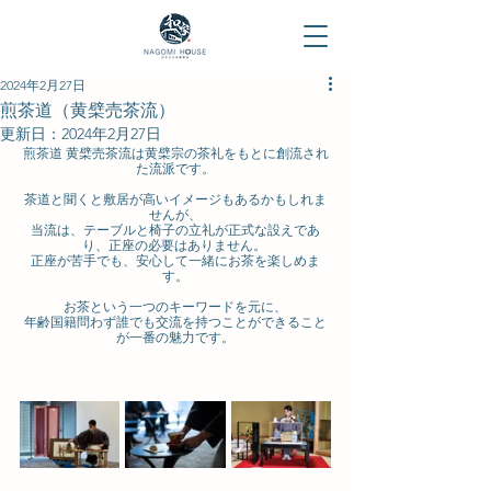
2024年2月27日
煎茶道（黄檗売茶流）
更新日：
2024年2月27日
煎茶道 黄檗売茶流は黄檗宗の茶礼をもとに創流され
た流派です。
茶道と聞くと敷居が高いイメージもあるかもしれま
せんが、
当流は、テーブルと椅子の立礼が正式な設えであ
り、正座の必要はありません。 
正座が苦手でも、安心して一緒にお茶を楽しめま
す。
お茶という一つのキーワードを元に、
年齢国籍問わず誰でも交流を持つことができること
が一番の魅力です。