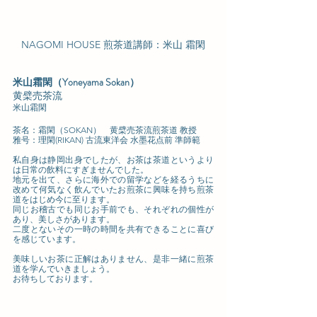
NAGOMI HOUSE 煎茶道講師：米山 霜閑
米山霜閑（Yoneyama Sokan）
黄檗売茶流
米山霜閑
茶名：霜閑（SOKAN）　黄檗売茶流煎茶道 教授
雅号：理閑(RIKAN) 古流東洋会 水墨花点前 準師範
私自身は静岡出身でしたが、お茶は茶道というより
は日常の飲料にすぎませんでした。
地元を出て、さらに海外での留学などを経るうちに
改めて何気なく飲んでいたお煎茶に興味を持ち煎茶
道をはじめ今に至ります。
同じお稽古でも同じお手前でも、それぞれの個性が
あり、美しさがあります。
二度とないその一時の時間を共有できることに喜び
を感じています。
美味しいお茶に正解はありません、是非一緒に煎茶
道を学んでいきましょう。
お待ちしております。