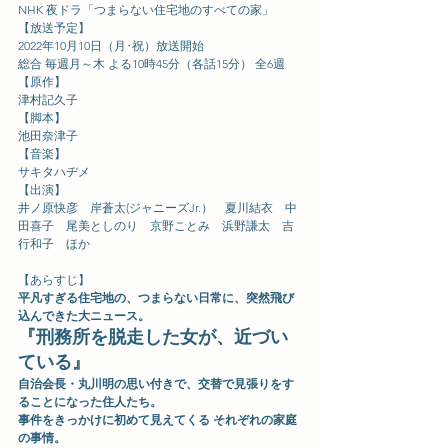
NHK 夜ドラ「つまらない住宅地のすべての家」
【放送予定】
2022年10月10日（月･祝）放送開始
総合 毎週月～木 よる10時45分（各話15分） 全6週
【原作】
津村記久子
【脚本】
池田奈津子
【音楽】
サキタハヂメ
【出演】
井ノ原快彦　岸蒼太(ジャニーズJr.）　夏川結衣　中
田喜子　尾美としのり　京野ことみ　浜野謙太　吉
行和子　ほか
【あらすじ】
平凡すぎる住宅地の、つまらない日常に、突然飛び
込んできた大ニュース。
『刑務所を脱走した女が、近づい
ている』
自治会長・丸川明の思い付きで、交替で見張りをす
ることになった住人たち。
事件をきっかけに初めて見えてくる それぞれの家庭
の事情。