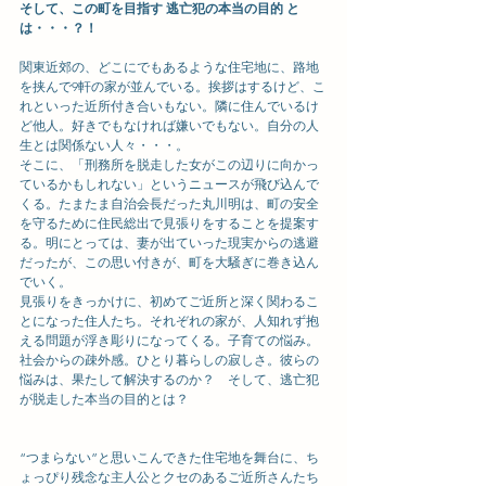
そして、この町を目指す 逃亡犯の本当の目的 と
は・・・？！
関東近郊の、どこにでもあるような住宅地に、路地
を挟んで9軒の家が並んでいる。挨拶はするけど、こ
れといった近所付き合いもない。隣に住んでいるけ
ど他人。好きでもなければ嫌いでもない。自分の人
生とは関係ない人々・・・。
そこに、「刑務所を脱走した女がこの辺りに向かっ
ているかもしれない」というニュースが飛び込んで
くる。たまたま自治会長だった丸川明は、町の安全
を守るために住民総出で見張りをすることを提案す
る。明にとっては、妻が出ていった現実からの逃避
だったが、この思い付きが、町を大騒ぎに巻き込ん
でいく。
見張りをきっかけに、初めてご近所と深く関わるこ
とになった住人たち。それぞれの家が、人知れず抱
える問題が浮き彫りになってくる。子育ての悩み。
社会からの疎外感。ひとり暮らしの寂しさ。彼らの
悩みは、果たして解決するのか？　そして、逃亡犯
が脱走した本当の目的とは？
“つまらない”と思いこんできた住宅地を舞台に、ち
ょっぴり残念な主人公とクセのあるご近所さんたち