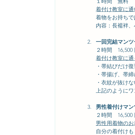
１時間　無料
着付け教室に通
着物をお持ちで
内容：長襦袢、
一回完結マンツ
２時間　16,50
着付け教室に通
・帯結びだけ復
・帯揚げ、帯締
・衣紋が抜けな
上記のようにワ
男性着付けマン
２時間　16,50
男性用着物のお
自分の着付けも