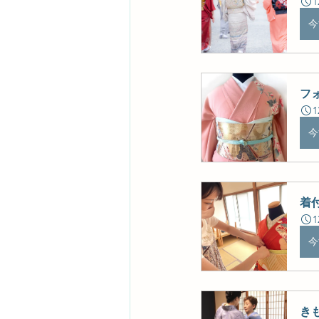
1
今
フ
1
今
着
1
今
き