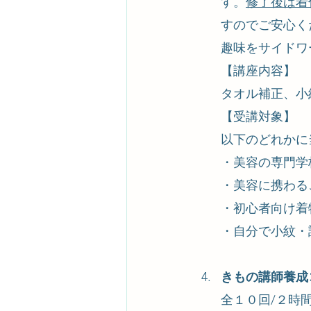
す。
修了後は着
すのでご安心く
趣味をサイドワ
【講座内容】
​タオル補正、
​【受講対象】
以下のどれかに
・美容の専門学
・美容に携わる
・初心者向け着
・自分で小紋・
きもの講師養成
全１０回/２時間　